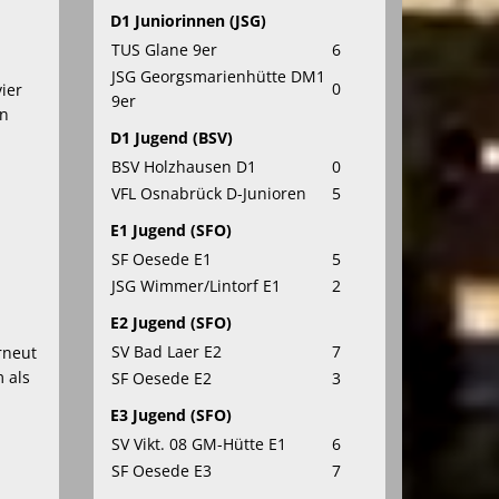
D1 Juniorinnen (JSG)
TUS Glane 9er
6
JSG Georgsmarienhütte DM1
0
ier
9er
en
D1 Jugend (BSV)
BSV Holzhausen D1
0
VFL Osnabrück D-Junioren
5
E1 Jugend (SFO)
SF Oesede E1
5
JSG Wimmer/Lintorf E1
2
E2 Jugend (SFO)
SV Bad Laer E2
7
rneut
 als
SF Oesede E2
3
E3 Jugend (SFO)
SV Vikt. 08 GM-Hütte E1
6
SF Oesede E3
7