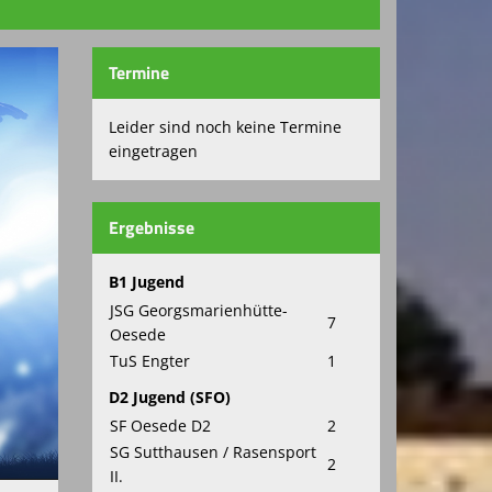
Termine
Leider sind noch keine Termine
eingetragen
Ergebnisse
B1 Jugend
JSG Georgsmarienhütte-
7
Oesede
TuS Engter
1
D2 Jugend (SFO)
SF Oesede D2
2
SG Sutthausen / Rasensport
2
II.