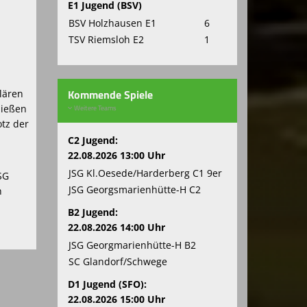
E1 Jugend (BSV)
BSV Holzhausen E1
6
TSV Riemsloh E2
1
Kommende Spiele
lären
Weitere Teams
hießen
otz der
C2 Jugend:
22.08.2026 13:00 Uhr
JSG Kl.Oesede/Harderberg C1 9er
SG
JSG Georgsmarienhütte-H C2
n
B2 Jugend:
22.08.2026 14:00 Uhr
JSG Georgmarienhütte-H B2
SC Glandorf/Schwege
D1 Jugend (SFO):
22.08.2026 15:00 Uhr