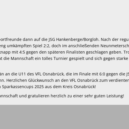
 Sportfreunde dann auf die JSG Hankenberge/Borgloh. Nach der regu
m eng umkämpften Spiel 2:2, doch im anschließenden Neunmetersc
napp mit 4:5 gegen den späteren Finalisten geschlagen geben. Tr
t die Mannschaft ein tolles Turnier gespielt und sich gegen starke
än an die U11 des VFL Osnabrück, die im Finale mit 6:0 gegen die J
n. Herzlichen Glückwunsch an den VFL Osnabrück zum verdiente
en Sparkassencups 2025 aus dem Kreis Osnabrück!
annschaft und gratulieren herzlich zu einer sehr guten Leistung!