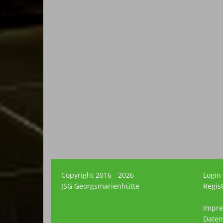
Copyright 2016 - 2026
Login
JSG Georgsmarienhütte
Regis
Impr
Daten