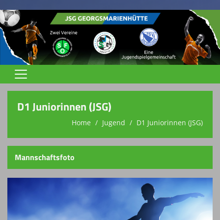
Home
D1 Juniorinnen (JSG)
Jugend
Home
Jugend
D1 Juniorinnen (JSG)
Trainingszeiten
Trainer
Mannschaftsfoto
Spielstätten
Terminkalender
Vereinsnews