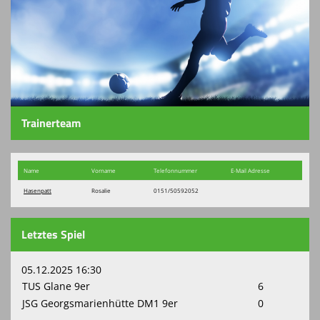
Kontaktformular
Spielplan
Sponsoren
Grünpflege beim SFO
Trainerteam
Vereinskollektion
Name
Vorname
Telefon​nummer
E-Mail Adresse
Turnierbörse
Hasenpatt
Rosalie
0151/50592052
Letztes Spiel
05.12.2025 16:30
TUS Glane 9er
6
JSG Georgsmarienhütte DM1 9er
0