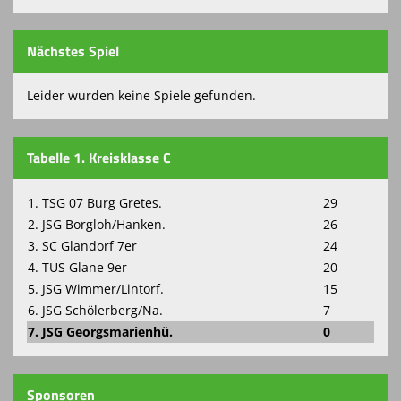
Nächstes Spiel
Leider wurden keine Spiele gefunden.
Tabelle 1. Kreisklasse C
1. TSG 07 Burg Gretes.
29
2. JSG Borgloh/Hanken.
26
3. SC Glandorf 7er
24
4. TUS Glane 9er
20
5. JSG Wimmer/Lintorf.
15
6. JSG Schölerberg/Na.
7
7. JSG Georgsmarienhü.
0
Sponsoren