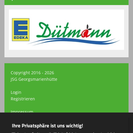
Copyright 2016 - 2026
JSG Georgsmarienhütte
Login
Registrieren
Impressum
Datenschutzerklärung
Teamsports 2