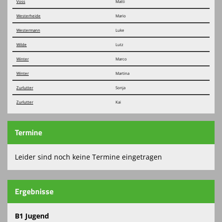
Voss
Matti
Westerheide
Mario
Westermann
Luke
Wilde
Lutz
Winter
Marco
Winter
Martina
Zurlutter
Sonja
Zurlutter
Kai
Termine
Leider sind noch keine Termine eingetragen
Ergebnisse
B1 Jugend