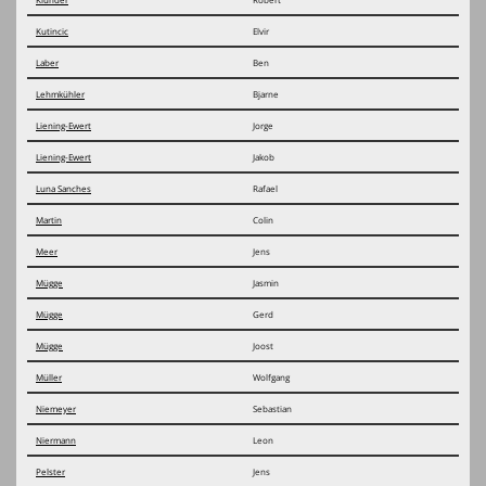
Kutincic
Elvir
Laber
Ben
Lehmkühler
Bjarne
Liening-Ewert
Jorge
Liening-Ewert
Jakob
Luna Sanches
Rafael
Martin
Colin
Meer
Jens
Mügge
Jasmin
Mügge
Gerd
Mügge
Joost
Müller
Wolfgang
Niemeyer
Sebastian
Niermann
Leon
Pelster
Jens