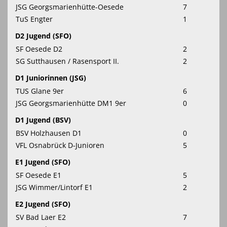
JSG Georgsmarienhütte-Oesede
7
TuS Engter
1
D2 Jugend (SFO)
SF Oesede D2
2
SG Sutthausen / Rasensport II.
2
D1 Juniorinnen (JSG)
TUS Glane 9er
6
JSG Georgsmarienhütte DM1 9er
0
D1 Jugend (BSV)
BSV Holzhausen D1
0
VFL Osnabrück D-Junioren
5
E1 Jugend (SFO)
SF Oesede E1
5
JSG Wimmer/Lintorf E1
2
E2 Jugend (SFO)
SV Bad Laer E2
7