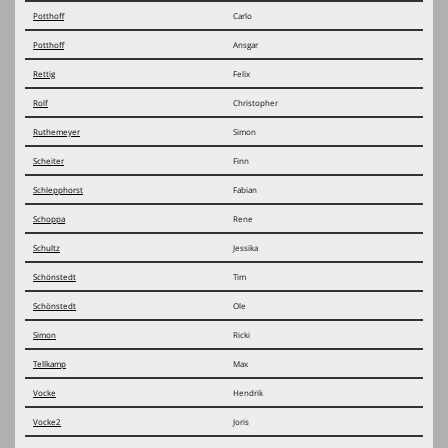
Potthoff
Carlo
Potthoff
Ansgar
Rettig
Felix
Rolf
Christopher
Ruthemeyer
Simon
Scheiter
Finn
Schlepphorst
Fabian
Schoppa
Rene
Schultz
Jessika
Schönstedt
Tim
Schönstedt
Ole
Simon
Ricki
Tellkamp
Max
Vocke
Hendrik
Vocke2
Joris