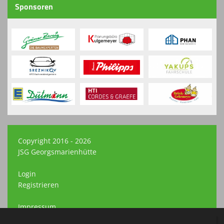
Sponsoren
Copyright 2016 - 2026
JSG Georgsmarienhütte
Login
Registrieren
Impressum
Datenschutzerklärung