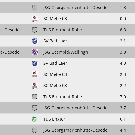
JSG Georgsmarienhütte-Oesede
1:3
.
SC Melle 03
0:0
te-Oesede
TuS Eintracht Rulle
8:3
SV Bad Laer
2:1
te-Oesede
JSG Gesmold/Wellingh.
3:0
SV Bad Laer
4:0
SC Melle 03
2:3
SC Melle 03
2:2
TuS Eintracht Rulle
7:0
JSG Georgsmarienhütte-Oesede
3:7
.
TuS Engter
6:1
JSG Georgsmarienhütte-Oesede
4:4