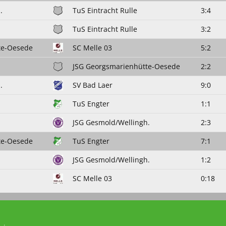
.
TuS Eintracht Rulle
3:4
TuS Eintracht Rulle
3:2
te-Oesede
SC Melle 03
5:2
JSG Georgsmarienhütte-Oesede
2:2
.
SV Bad Laer
9:0
TuS Engter
1:1
JSG Gesmold/Wellingh.
2:3
te-Oesede
TuS Engter
7:1
JSG Gesmold/Wellingh.
1:2
SC Melle 03
0:18