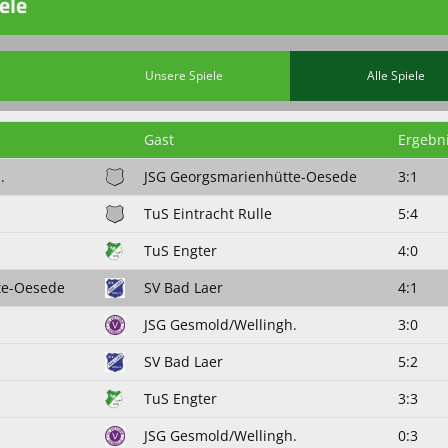
ele
Unsere Spiele
Alle Spiele
Gast
Ergebn
.
JSG Georgsmarienhütte-Oesede
3:1
TuS Eintracht Rulle
5:4
TuS Engter
4:0
te-Oesede
SV Bad Laer
4:1
JSG Gesmold/Wellingh.
3:0
SV Bad Laer
5:2
TuS Engter
3:3
JSG Gesmold/Wellingh.
0:3