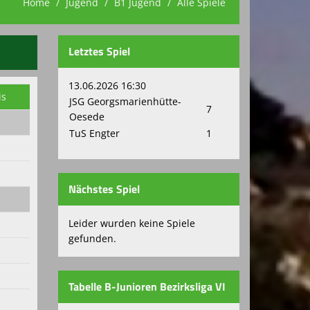
Home
Jugend
B1 Jugend
Alle Spiele
Letztes Spiel
13.06.2026 16:30
is
JSG Georgsmarienhütte-
7
Oesede
TuS Engter
1
Nächstes Spiel
Leider wurden keine Spiele
gefunden.
Tabelle B-Junioren Bezirksliga VI