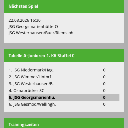
Nächstes Spiel
22.08.2026 16:30
JSG Georgsmarienhütte-O
JSG Westerhausen/Buer/Riemsloh
Tabelle A-Junioren 1. KK Staffel C
1. JSG Niedermark/Hag.
0
2. JSG Wimmer/Lintorf.
0
3. JSG Westerhausen/B.
0
4. Osnabrücker SC
0
5. JSG Georgsmarienhü.
0
6. JSG Gesmod/Wellingh.
0
Trainingszeiten