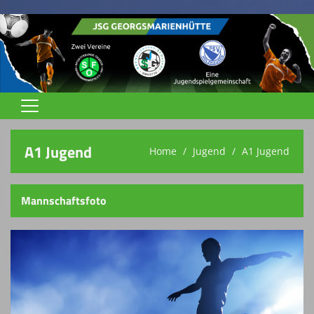
Home
A1 Jugend
Home
Jugend
A1 Jugend
Jugend
Trainingszeiten
Mannschaftsfoto
Trainer
Spielstätten
Terminkalender
Vereinsnews