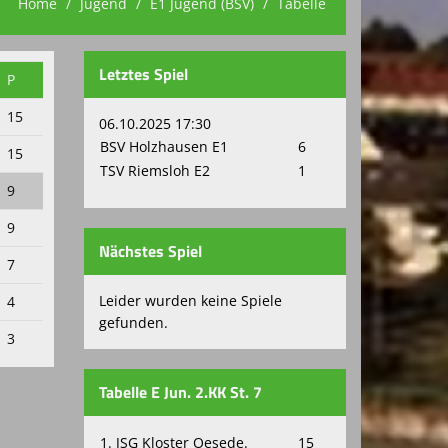
Home
Jugend
E1 Jugend (BSV)
Tabelle
Letztes Spiel
P
15
06.10.2025 17:30
BSV Holzhausen E1
6
15
TSV Riemsloh E2
1
9
9
Nächstes Spiel
7
Leider wurden keine Spiele
4
gefunden.
3
Tabelle E Jun. 2.KK St. 7
1. JSG Kloster Oesede.
15