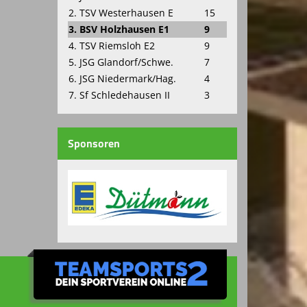
2. TSV Westerhausen E
15
3. BSV Holzhausen E1
9
4. TSV Riemsloh E2
9
5. JSG Glandorf/Schwe.
7
6. JSG Niedermark/Hag.
4
7. Sf Schledehausen II
3
Sponsoren