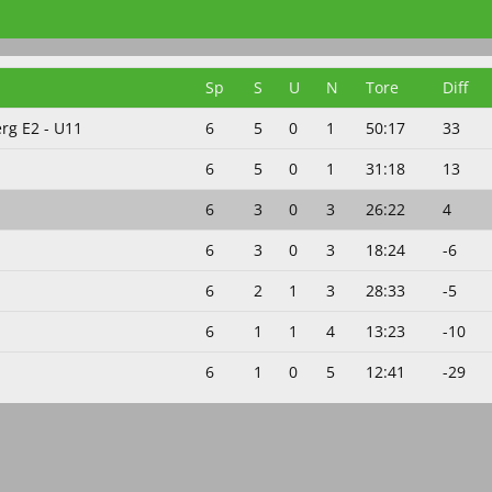
Sp
S
U
N
Tore
Diff
rg E2 - U11
6
5
0
1
50:17
33
6
5
0
1
31:18
13
6
3
0
3
26:22
4
6
3
0
3
18:24
-6
6
2
1
3
28:33
-5
6
1
1
4
13:23
-10
6
1
0
5
12:41
-29