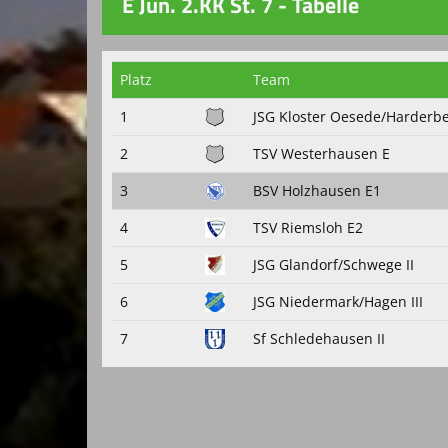
E Jun. 2.KK St. 7 - Tabelle
Platz
Team
1
JSG Kloster Oesede/Harderbe
2
TSV Westerhausen E
3
BSV Holzhausen E1
4
TSV Riemsloh E2
5
JSG Glandorf/Schwege II
6
JSG Niedermark/Hagen III
7
Sf Schledehausen II