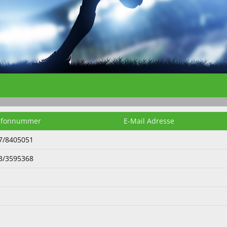
efon​nummer
E-Mail Adresse
7/8405051
3/3595368