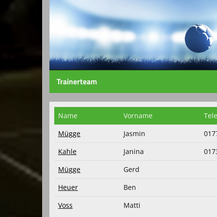
Trainerteam
Name
Vorname
Tel
Mügge
Jasmin
017
Kahle
Janina
017
Mügge
Gerd
Heuer
Ben
Voss
Matti