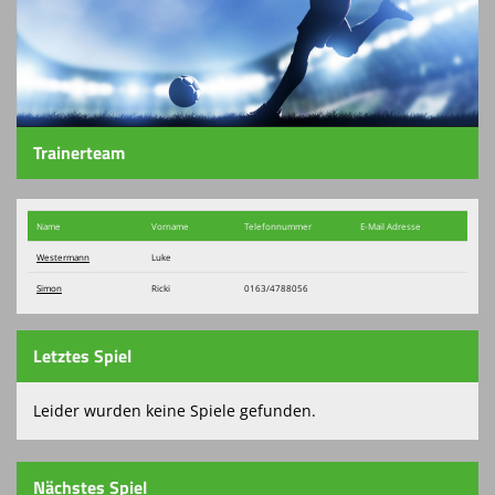
Kontaktformular
Spielplan
Sponsoren
Trainerteam
Grünpflege beim SFO
Vereinskollektion
Name
Vorname
Telefon​nummer
E-Mail Adresse
Westermann
Luke
Turnierbörse
Simon
Ricki
0163/4788056
Letztes Spiel
Leider wurden keine Spiele gefunden.
Nächstes Spiel