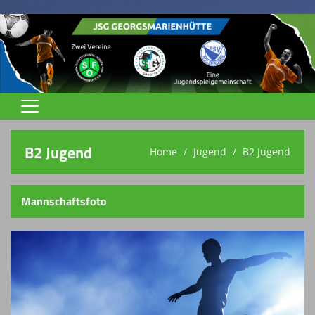
Home
B2 Jugend
Home
Jugend
B2 Jugend
Jugend
Trainingszeiten
Mannschaftsfoto
Trainer
Spielstätten
Terminkalender
Vereinsnews