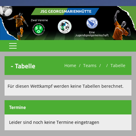
Home
- Tabelle
Home
Teams
Tabelle
Jugend
Trainingszeiten
Für diesen Wettkampf werden keine Tabellen berechnet.
Trainer
Termine
Spielstätten
Terminkalender
Leider sind noch keine Termine eingetragen
Vereinsnews