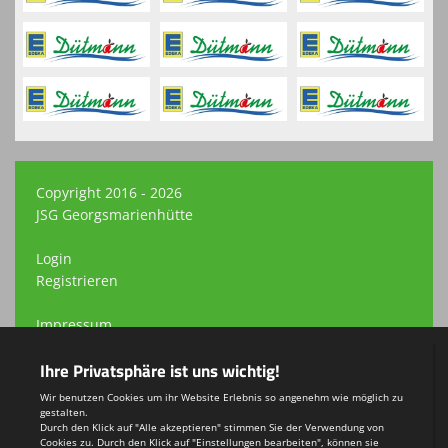
Copyright 2016 - 2026
JSG Georgsmarienhütte
Login
Registrieren
Impressum
Datenschutzerklärung
Teamsports 2
Dein Sportverein online