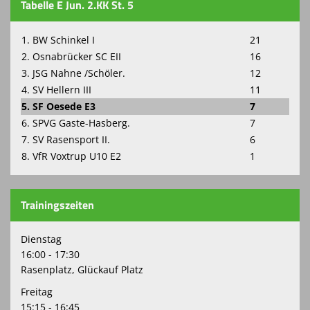
Tabelle E Jun. 2.KK St. 5
1. BW Schinkel I
21
2. Osnabrücker SC EII
16
3. JSG Nahne /Schöler.
12
4. SV Hellern III
11
5. SF Oesede E3
7
6. SPVG Gaste-Hasberg.
7
7. SV Rasensport II.
6
8. VfR Voxtrup U10 E2
1
Trainingszeiten
Dienstag
16:00 - 17:30
Rasenplatz, Glückauf Platz
Freitag
15:15 - 16:45