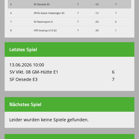
5
SF Oesede E3
7
-10
7
Kontaktformular
6
SPVG Gaste-Hasbergen E3
7
-12
7
7
SV Rasensport II.
7
-20
6
Spielplan
8
VfR Voxtrup U10 E2
7
-39
1
Sponsoren
Letztes Spiel
Grünpflege beim SFO
Vereinskollektion
13.06.2026 10:00
SV Vikt. 08 GM-Hütte E1
6
Turnierbörse
SF Oesede E3
7
Nächstes Spiel
Leider wurden keine Spiele gefunden.