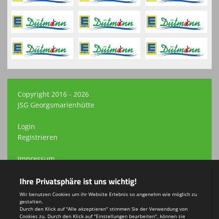
Copyright 2016 - 2026
JSG Georgsmarienhütte
Login
Registrieren
Impressum
Datenschutzerklärung
Teamsports 2
Dein Sportverein online