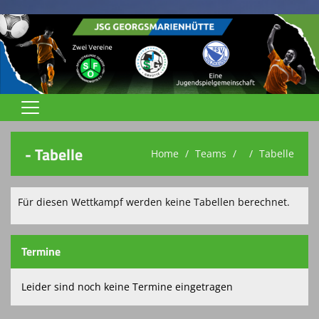
Home
- Tabelle
Home
Teams
Tabelle
Jugend
Trainingszeiten
Für diesen Wettkampf werden keine Tabellen berechnet.
Trainer
Termine
Spielstätten
Terminkalender
Leider sind noch keine Termine eingetragen
Vereinsnews