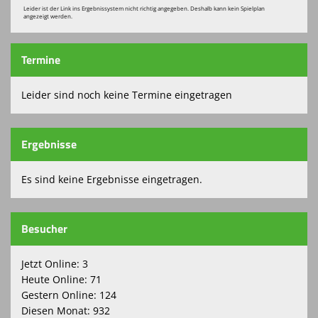
Leider ist der Link ins Ergebnissystem nicht richtig angegeben. Deshalb kann kein Spielplan
angezeigt werden.
Kontaktformular
Spielplan
Termine
Sponsoren
Leider sind noch keine Termine eingetragen
Grünpflege beim SFO
Ergebnisse
Vereinskollektion
Turnierbörse
Es sind keine Ergebnisse eingetragen.
Besucher
Jetzt Online: 3
Heute Online: 71
Gestern Online: 124
Diesen Monat: 932