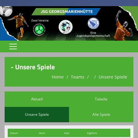
Home
- Unsere Spiele
Jugend
Home
Teams
Unsere Spiele
Trainingszeiten
Trainer
Aktuell
Tabelle
Spielstätten
Unsere Spiele
Alle Spiele
Terminkalender
Datum
Heim
Gast
Ergebnis
Vereinsnews